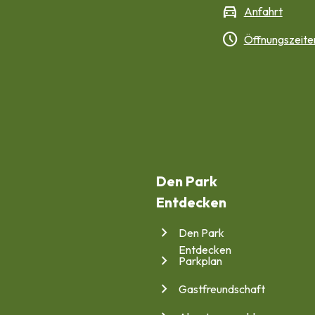
directions_car
Anfahrt
schedule
Öffnungszeite
Den Park
Entdecken
Den Park
Entdecken
Parkplan
Gastfreundschaft