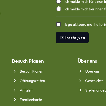
Ich melde mich für einen 
b
Ich melde mich bei Ihnen f
n
Ik ga akkoord met het 
pri
mail
Inschrijven
Besuch Planen
Über uns
Besuch Planen
Über uns
Öffnungszeiten
Geschichte
Anfahrt
Stellenange
Familienkarte