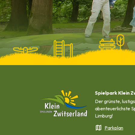
Spielpark Klein Z
Der grünste, lustig
abenteuerlichste Sp
Limburg!
map
Parkplan