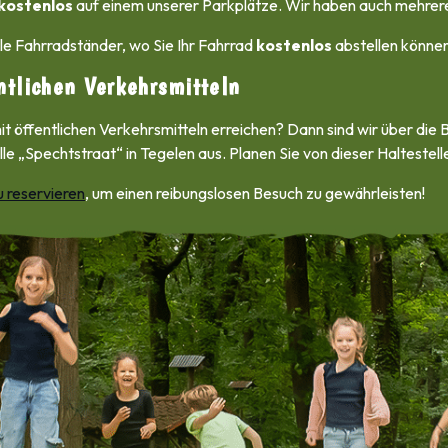
kostenlos
auf einem unserer Parkplätze. Wir haben auch mehrer
le Fahrradständer, wo Sie Ihr Fahrrad
kostenlos
abstellen können
ntlichen Verkehrsmitteln
t öffentlichen Verkehrsmitteln erreichen? Dann sind wir über die 
lle „Spechtstraat“ in Tegelen aus. Planen Sie von dieser Halteste
u reservieren
, um einen reibungslosen Besuch zu gewährleisten!