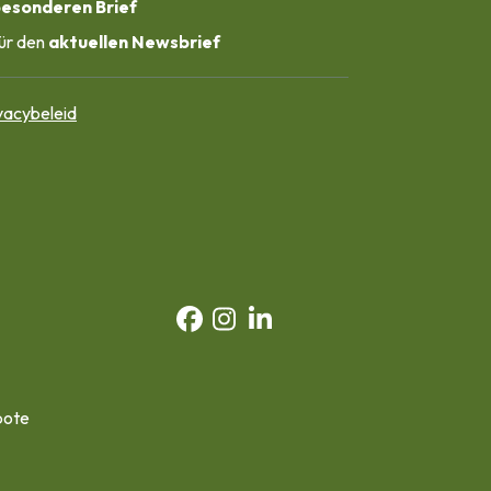
esonderen Brief
ür den 
aktuellen Newsbrief
vacybeleid
bote